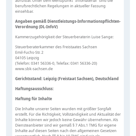
abrufbar. Unter dem Menüpunkt "Infomaterial" sind die
berufsrechtlichen Regelungen in aktueller Fassung
einsehbar.
Angaben gemäß Dienstleistungs-Informationspflichten-
Verordnung (DL-InfoV)
Kammerzugehörigkeit der Steuerberaterin Luise Sange:
Steuerberaterkammer des Freistaates Sachsen
Emil-Fuchs-Str. 2
04105 Leipzig
(Telefon: 0341 56336-0, Telefax: 0341 56336-20)
www.sbk-sachsen.de
Gerichtsstand: Leipzig (Freistaat Sachsen), Deutschland
Haftungsausschluss:
Haftung für Inhalte
Die Inhalte unserer Seiten wurden mit größter Sorgfalt
erstellt. Für die Richtigkeit, Vollständigkeit und Aktualität der
Inhalte können wir jedoch keine Gewähr übernehmen. Als
Diensteanbieter sind wir gemäß § 7 Abs.1 TMG für eigene
Inhalte auf diesen Seiten nach den allgemeinen Gesetzen