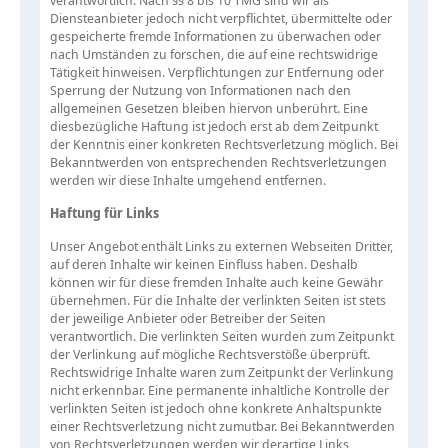
verantwortlich. Nach §§ 8 bis 10 TMG sind wir als
Diensteanbieter jedoch nicht verpflichtet, übermittelte oder
gespeicherte fremde Informationen zu überwachen oder
nach Umständen zu forschen, die auf eine rechtswidrige
Tätigkeit hinweisen. Verpflichtungen zur Entfernung oder
Sperrung der Nutzung von Informationen nach den
allgemeinen Gesetzen bleiben hiervon unberührt. Eine
diesbezügliche Haftung ist jedoch erst ab dem Zeitpunkt
der Kenntnis einer konkreten Rechtsverletzung möglich. Bei
Bekanntwerden von entsprechenden Rechtsverletzungen
werden wir diese Inhalte umgehend entfernen.
Haftung für Links
Unser Angebot enthält Links zu externen Webseiten Dritter,
auf deren Inhalte wir keinen Einfluss haben. Deshalb
können wir für diese fremden Inhalte auch keine Gewähr
übernehmen. Für die Inhalte der verlinkten Seiten ist stets
der jeweilige Anbieter oder Betreiber der Seiten
verantwortlich. Die verlinkten Seiten wurden zum Zeitpunkt
der Verlinkung auf mögliche Rechtsverstöße überprüft.
Rechtswidrige Inhalte waren zum Zeitpunkt der Verlinkung
nicht erkennbar. Eine permanente inhaltliche Kontrolle der
verlinkten Seiten ist jedoch ohne konkrete Anhaltspunkte
einer Rechtsverletzung nicht zumutbar. Bei Bekanntwerden
von Rechtsverletzungen werden wir derartige Links