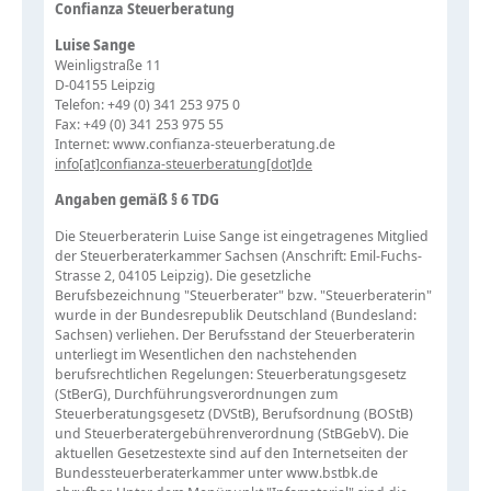
Confianza Steuerberatung
Luise Sange
Weinligstraße 11
D-04155 Leipzig
Telefon: +49 (0) 341 253 975 0
Fax: +49 (0) 341 253 975 55
Internet: www.confianza-steuerberatung.de
info[at]confianza-steuerberatung[dot]de
Angaben gemäß § 6 TDG
Die Steuerberaterin Luise Sange ist eingetragenes Mitglied
der Steuerberaterkammer Sachsen (Anschrift: Emil-Fuchs-
Strasse 2, 04105 Leipzig). Die gesetzliche
Berufsbezeichnung "Steuerberater" bzw. "Steuerberaterin"
wurde in der Bundesrepublik Deutschland (Bundesland:
Sachsen) verliehen. Der Berufsstand der Steuerberaterin
unterliegt im Wesentlichen den nachstehenden
berufsrechtlichen Regelungen: Steuerberatungsgesetz
(StBerG), Durchführungsverordnungen zum
Steuerberatungsgesetz (DVStB), Berufsordnung (BOStB)
und Steuerberatergebührenverordnung (StBGebV). Die
aktuellen Gesetzestexte sind auf den Internetseiten der
Bundessteuerberaterkammer unter www.bstbk.de