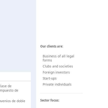
Our clients are:
Business of all legal
forms
Clubs and societies
Foreign investors
Start-ups
Private individuals
clase de
 impuesto de
Sector focus:
nvenios de doble